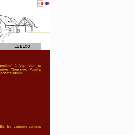
LE BLOG
emière" à Vignobles et
tion "Sancerre, Pouilly,
 l'oenotourisme.
le les camping-caristes