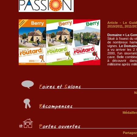
Article - Le Gui
2010/2011, 2011/20
Domaine « La Gem
Situé à l’ouest du 
de nombreux hame
vignes.
Le Domaine
a vu arriver les 2 
2000, l’un œuvrant
cave. Belle combina
à découvrir dan
millésime après mill
N
Médaille
Partagez