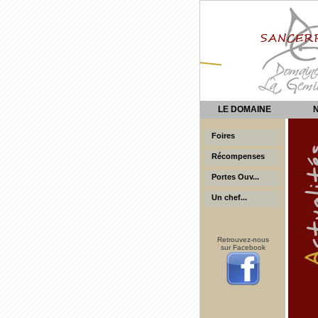
LE DOMAINE
Foires
Récompenses
Portes Ouv...
Un chef...
Retrouvez-nous
sur Facebook