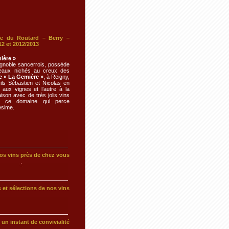
de du Routard – Berry –
12 et 2012/2013
ière »
vignoble sancerrois, possède
aux nichés au creux des
 « La Gemière »
, à Reigny,
fils Sébastien et Nicolas en
 aux vignes et l’autre à la
ison avec de très jolis vins
s ce domaine qui perce
ésime.
os vins près de chez vous
s et sélections de nos vins
 un instant de convivialité