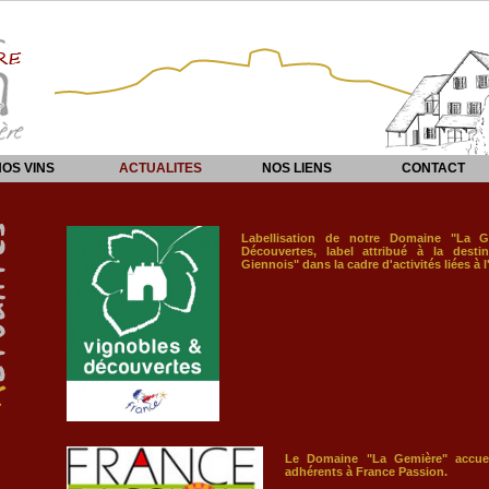
NOS VINS
ACTUALITES
NOS LIENS
CONTACT
Labellisation de notre Domaine "La G
Découvertes, label attribué à la destina
Giennois" dans la cadre d'activités liées à
Le Domaine "La Gemière" accueil
adhérents à France Passion.